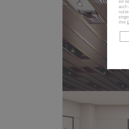
ein b
auch 
nutze
einge
Ihre
E