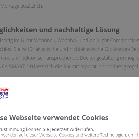
 Montage zusätzlich.
öglichkeiten und nachhaltige Lösung
ielseitig im Nicht-Wohnbau, Wohnbau und bei Light-Commercials
hlos. Sie ist für akustische und nichtakustische Gipskarton-De
 eine architektonisch ansprechende Deckengestaltung ermögl
A SMART 2.0 lässt sich die Raumtemperatur zuverlässig regel
oße Flächen mit vergleichsweise moderaten Betriebstemperat
en besonders energieeffizient und somit umweltfreundlich. Zu
en. Nicht zuletzt leistet die neue Entwicklung einen entsche
wertvollen Rohstoffen. Dank der Konstruktion lassen sich die e
auf wieder zuführen.
ese Webseite verwendet Cookies
Zustimmung können Sie jederzeit widerrufen.
erwenden auf dieser Webseite Cookies und weitere Technologien, um I