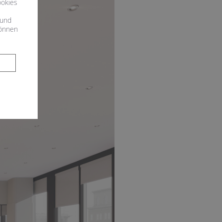
ookies
s
 und
können