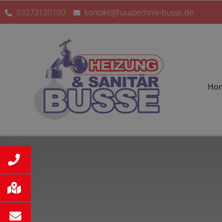
03373130100
kontakt@haustechnik-busse.de
Ho