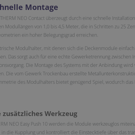
chnelle Montage
ERM NEO Contact überzeugt durch eine schnelle Installation 
Modullängen von 1,0 bis 4,5 Meter, die in Schritten zu 25 Ze
ometrien ein hoher Belegungsgrad erreichen.
rische Modulhalter, mit denen sich die Deckenmodule einfach 
sen. Das sorgt auch für eine echte Gewerketrennung zwischen I
lationsvorgang. Die Montage des Systems mit der Anbindung wird
. Die vom Gewerk Trockenbau erstellte Metallunterkonstrukti
mmetrie des Modulhalters bietet genügend Spiel, wodurch das
 zusätzliches Werkzeug
M NEO Easy Push 10 werden die Module werkzeuglos miteinan
 in die Kupplung und kontrolliert die Einstecktiefe über das t