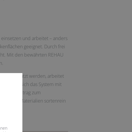
 einsetzen und arbeitet – anders
ckenflächen geeignet. Durch frei
icht. Mit den bewährten REHAU
n.
uren genutzt werden, arbeitet
dem lässt sich das System mit
idenden Beitrag zum
inzelnen Materialien sortenrein
hnen