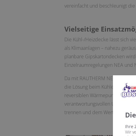
vereinfacht und beschleunigt die
Vielseitige Einsatzm
Die Kühl-/Heizdecke lässt sich v
als Klimaanlagen – nahezu geräusc
planbare Gipskartondecken wird
Einzelraumregelungen NEA und NE
Da mit RAUTHERM NEO Contact gr
die Lösung beim Kühlen und Heiz
reversiblen Wärmepumpen betreib
verantwortungsvollen Umgang mit 
trennen und dem Wertstoffkreisl
Di
Ihre 
Wir v